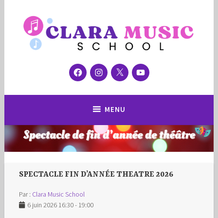
Accéder
au
contenu
principal
Facebook
Instagram
Twitter
YouTube
Ecole de musique et de théâtre
Clara Music School
MENU
SPECTACLE FIN D’ANNÉE THEATRE 2026
Par :
Clara Music School
6 juin 2026 16:30 - 19:00