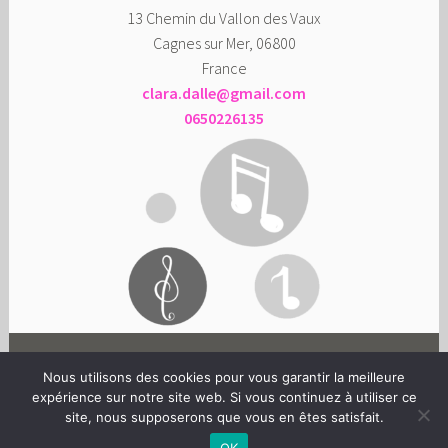
13 Chemin du Vallon des Vaux
Cagnes sur Mer
,
06800
France
clara.dalle@gmail.com
0650226135
FACEBOOK
INSTAGRAM
TWITTER
YOUTUBE
Nous utilisons des cookies pour vous garantir la meilleure
expérience sur notre site web. Si vous continuez à utiliser ce
site, nous supposerons que vous en êtes satisfait.
© CLARA DALLE
|
ADAPTÉ DU THÈME DARA
OK