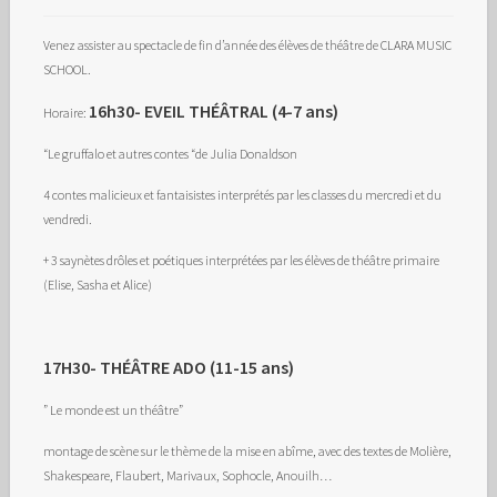
Venez assister au spectacle de fin d’année des élèves de théâtre de CLARA MUSIC
SCHOOL.
16h30- EVEIL THÉÂTRAL (4-7 ans)
Horaire:
“Le gruffalo et autres contes “de Julia Donaldson
4 contes malicieux et fantaisistes interprétés par les classes du mercredi et du
vendredi.
+ 3 saynètes drôles et poétiques interprétées par les élèves de théâtre primaire
(Elise, Sasha et Alice)
17H30- THÉÂTRE ADO (11-15 ans)
” Le monde est un théâtre”
montage de scène sur le thème de la mise en abîme, avec des textes de Molière,
Shakespeare, Flaubert, Marivaux, Sophocle, Anouilh…