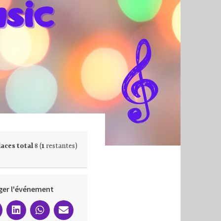
aces total
8 (
1
restantes)
ger l'événement