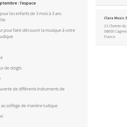
ptembre : l’espace
 pour les enfants de 3 mois à 3 ans
Clara Music 
te.
13 Chemin du 
pour faire découvrir la musique à votre
06800
Cagnes
ludique.
France
ue
ux de doigts
e
uverte de différents instruments de
et au solfège de manière ludique
mn