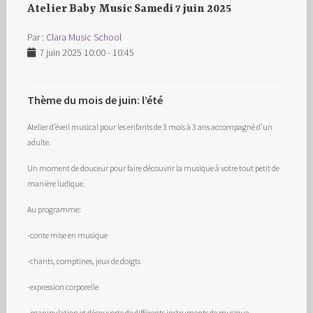
Atelier Baby Music Samedi 7 juin 2025
Par :
Clara Music School
7 juin 2025 10:00 - 10:45
Thème du mois de juin: l’été
Atelier d’éveil musical pour les enfants de 3 mois à 3 ans accompagné d’un
adulte.
Un moment de douceur pour faire découvrir la musique à votre tout petit de
manière ludique.
Au programme:
-conte mise en musique
-chants, comptines, jeux de doigts
-expression corporelle
-manipulation et découverte de différents instruments de musique