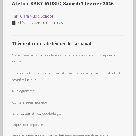
Atelier BABY MUSIC, Samedi 7 février 2026
Par :
Clara Music School
7 février 2026 10:00 - 10:45
Thème du mois de février: le carnaval
Atelier d’éveil musical pour les enfants de 3 mois à 3 ans accompagné d’un
adulte.
Un moment de douceur pour faire découvrir la musique à votre tout petit de
manière ludique.
Au programme:
-conte mise en musique
-chants, comptines, jeux de doigts
-expression corporelle
-manipulation et découverte de différents instruments de musique