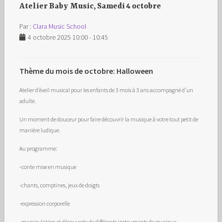
Atelier Baby Music, Samedi 4 octobre
Par :
Clara Music School
4 octobre 2025 10:00 - 10:45
Thème du mois de octobre: Halloween
Atelier d’éveil musical pour les enfants de 3 mois à 3 ans accompagné d’un
adulte.
Un moment de douceur pour faire découvrir la musique à votre tout petit de
manière ludique.
Au programme:
-conte mise en musique
-chants, comptines, jeux de doigts
-expression corporelle
-manipulation et découverte de différents instruments de musique