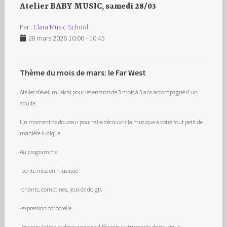
Atelier BABY MUSIC, samedi 28/03
Par :
Clara Music School
28 mars 2026 10:00 - 10:45
Thème du mois de mars: le Far West
Atelier d’éveil musical pour les enfants de 3 mois à 3 ans accompagné d’un
adulte.
Un moment de douceur pour faire découvrir la musique à votre tout petit de
manière ludique.
Au programme:
-conte mise en musique
-chants, comptines, jeux de doigts
-expression corporelle
-manipulation et découverte de différents instruments de musique