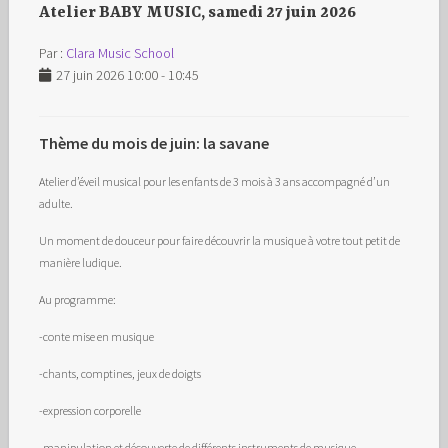
Atelier BABY MUSIC, samedi 27 juin 2026
Par :
Clara Music School
27 juin 2026 10:00 - 10:45
Thème du mois de juin: la savane
Atelier d’éveil musical pour les enfants de 3 mois à 3 ans accompagné d’un
adulte.
Un moment de douceur pour faire découvrir la musique à votre tout petit de
manière ludique.
Au programme:
-conte mise en musique
-chants, comptines, jeux de doigts
-expression corporelle
-manipulation et découverte de différents instruments de musique