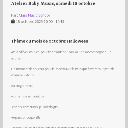
Atelier Baby Music, samedi 18 octobre
Par :
Clara Music School
18 octobre 2025 10:00 - 10:45
Thème du mois de octobre: Halloween
Atelier d’éveil musical pour les enfants de 3 mois à 3 ans accompagné d’un
adulte.
Un moment de douceur pour faire découvrir la musique à votre tout petit de
manière ludique.
Au programme:
-conte mise en musique
-chants, comptines, jeux de doigts
-expression corporelle
-manipulation et découverte de différents instruments de musique