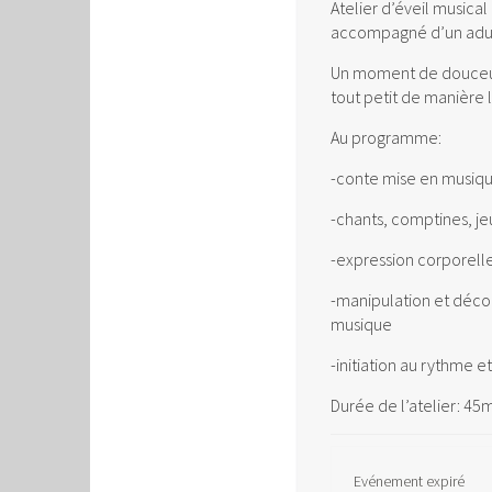
Atelier d’éveil musical
accompagné d’un adul
Un moment de douceur 
tout petit de manière 
Au programme:
-conte mise en musiq
-chants, comptines, je
-expression corporell
-manipulation et déco
musique
-initiation au rythme 
Durée de l’atelier: 45
Evénement expiré