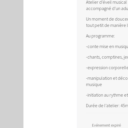
Atelier d’éveil musical
accompagné d’un adul
Un moment de douceur 
tout petit de manière 
Au programme:
-conte mise en musiq
-chants, comptines, je
-expression corporell
-manipulation et déco
musique
-initiation au rythme 
Durée de l’atelier: 45
Evénement expiré