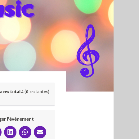
aces total
4 (
0
restantes)
ger l'événement